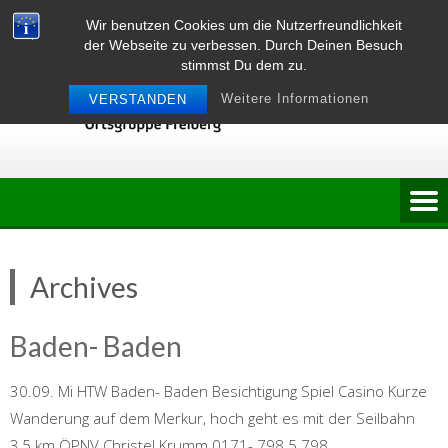
Skip
Wir benutzen Cookies um die Nutzerfreundlichkeit
to
der Webseite zu verbessen. Durch Deinen Besuch
content
stimmst Du dem zu.
Weitere Informationen
VERSTANDEN
Archives
Baden- Baden
30.09. Mi HTW Baden- Baden Besichtigung Spiel Casino Kurze
Wanderung auf dem Merkur, hoch geht es mit der Seilbahn
3,5 km ÖPNV Christel Krumm 0171- 798 5 798