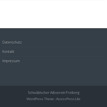
Datenschutz
Kontakt
Impressum
Schwäbischer Albverein Freiberg
WordPress Theme
:
AccessPress Lite