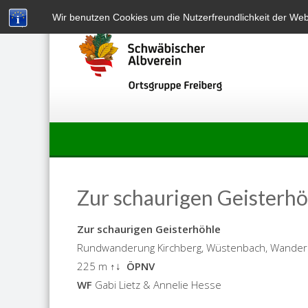
Skip
Wir benutzen Cookies um die Nutzerfreundlichkeit der We
to
content
Zur schaurigen Geisterh
Zur schaurigen Geisterhöhle
Rundwanderung Kirchberg, Wüstenbach, Wanders
225 m ↑↓
ÖPNV
WF
Gabi Lietz & Annelie Hesse