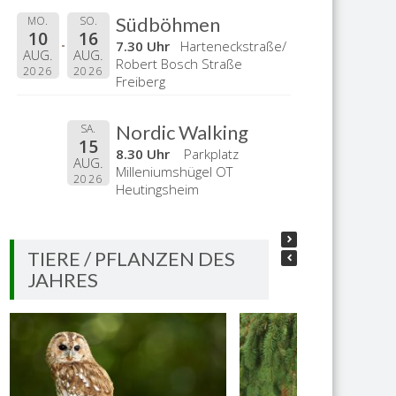
Südböhmen
MO.
SO.
10
16
7.30 Uhr
Harteneckstraße/
AUG.
AUG.
Robert Bosch Straße
2026
2026
Freiberg
Nordic Walking
SA.
15
8.30 Uhr
Parkplatz
AUG.
Milleniumshügel OT
2026
Heutingsheim
TIERE / PFLANZEN DES
JAHRES