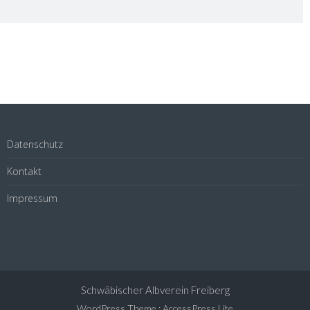
Datenschutz
Kontakt
Impressum
Schwäbischer Albverein Freiberg
WordPress Theme
:
AccessPress Lite