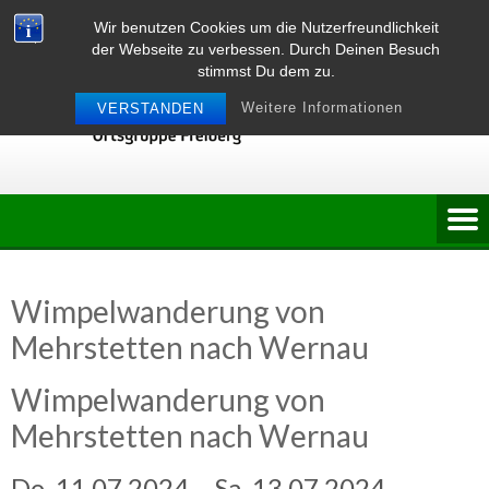
Skip
Wir benutzen Cookies um die Nutzerfreundlichkeit
to
der Webseite zu verbessen. Durch Deinen Besuch
content
stimmst Du dem zu.
Weitere Informationen
VERSTANDEN
Wimpelwanderung von
Mehrstetten nach Wernau
Wimpelwanderung von
Mehrstetten nach Wernau
Do, 11.07.2024 – Sa, 13.07.2024,