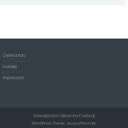
Datenschutz
Kontakt
Impressum
Schwäbischer Albverein Freiberg
WordPress Theme
:
AccessPress Lite