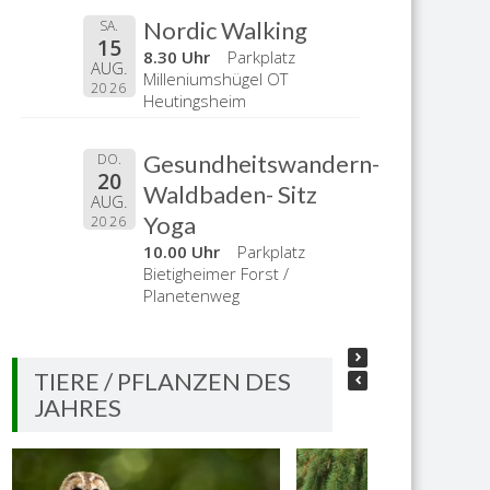
Nordic Walking
SA.
15
8.30 Uhr
Parkplatz
AUG.
Milleniumshügel OT
2026
Heutingsheim
Gesundheitswandern-
DO.
20
Waldbaden- Sitz
AUG.
Yoga
2026
10.00 Uhr
Parkplatz
Bietigheimer Forst /
Planetenweg
TIERE / PFLANZEN DES
JAHRES