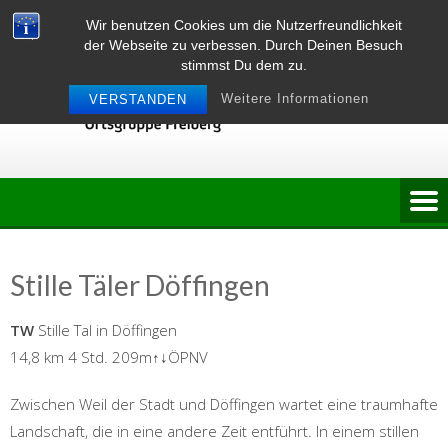
Skip
Wir benutzen Cookies um die Nutzerfreundlichkeit
to
der Webseite zu verbessen. Durch Deinen Besuch
content
stimmst Du dem zu.
Weitere Informationen
VERSTANDEN
Stille Täler Döffingen
TW
Stille Tal in Döffingen
14,8 km 4 Std. 209m↑↓ÖPNV
Zwischen Weil der Stadt und Döffingen wartet eine traumhafte
Landschaft, die in eine andere Zeit entführt. In einem stillen