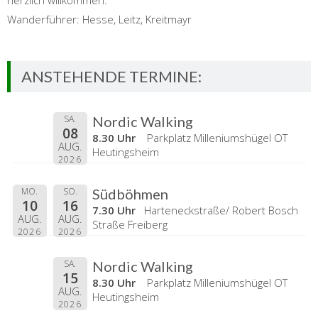
herzlich willkommen.
Wanderführer: Hesse, Leitz, Kreitmayr
ANSTEHENDE TERMINE:
SA.
Nordic Walking
08
8.30 Uhr
Parkplatz Milleniumshügel OT
AUG.
Heutingsheim
2026
MO.
SO.
Südböhmen
10
16
7.30 Uhr
Harteneckstraße/ Robert Bosch
AUG.
AUG.
Straße Freiberg
2026
2026
SA.
Nordic Walking
15
8.30 Uhr
Parkplatz Milleniumshügel OT
AUG.
Heutingsheim
2026