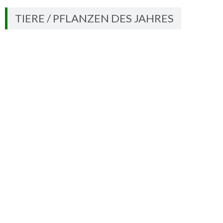
TIERE / PFLANZEN DES JAHRES
Waldkauz – Vogel des Jahres 2017