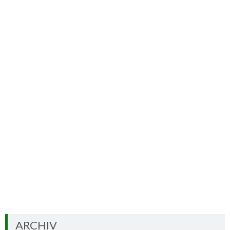
Die Esskastanie ist Baum des Jahres
2018
Das Johanniskraut ist die Heilpflanze
des Jahres 2019
ARCHIV