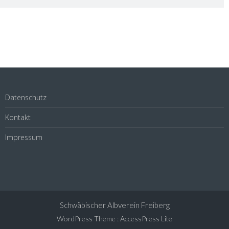
Datenschutz
Kontakt
Impressum
Schwäbischer Albverein Freiberg
WordPress Theme
:
AccessPress Lite