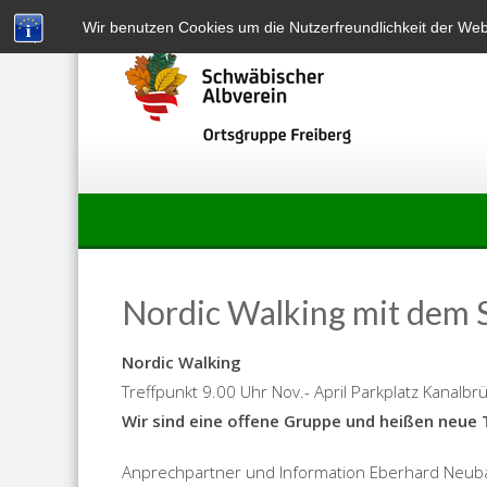
Skip
Wir benutzen Cookies um die Nutzerfreundlichkeit der We
to
content
Nordic Walking mit dem 
Nordic Walking
Treffpunkt 9.00 Uhr Nov.- April Parkplatz Kanalbr
Wir sind eine offene Gruppe und heißen neue
Anprechpartner und Information Eberhard Neub