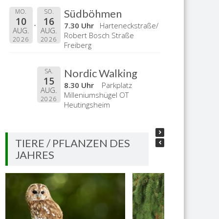
Südböhmen
MO.
SO.
10
16
7.30 Uhr
Harteneckstraße/
AUG.
AUG.
Robert Bosch Straße
2026
2026
Freiberg
Nordic Walking
SA.
15
8.30 Uhr
Parkplatz
AUG.
Milleniumshügel OT
2026
Heutingsheim
TIERE / PFLANZEN DES
JAHRES