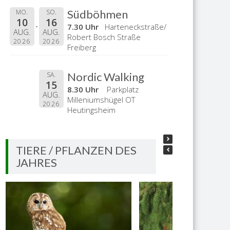
Südböhmen
MO.
SO.
10
16
7.30 Uhr
Harteneckstraße/
AUG.
AUG.
Robert Bosch Straße
2026
2026
Freiberg
Nordic Walking
SA.
15
8.30 Uhr
Parkplatz
AUG.
Milleniumshügel OT
2026
Heutingsheim
TIERE / PFLANZEN DES
JAHRES