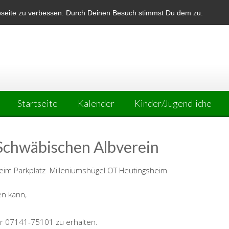
bseite zu verbessen. Durch Deinen Besuch stimmst Du dem zu.
Startseite
Kalender
Kinder/Jugendliche
Schwäbischen Albverein
eim Parkplatz Milleniumshügel OT Heutingsheim
en kann,
r 07141-75101 zu erhalten.