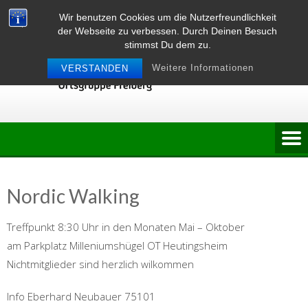
Skip
Wir benutzen Cookies um die Nutzerfreundlichkeit
to
der Webseite zu verbessen. Durch Deinen Besuch
content
stimmst Du dem zu.
Weitere Informationen
VERSTANDEN
Nordic Walking
Treffpunkt 8:30 Uhr in den Monaten Mai – Oktober
am Parkplatz Milleniumshügel OT Heutingsheim
Nichtmitglieder sind herzlich wilkommen
Info Eberhard Neubauer 75101