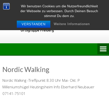
Skip
Wir benutzen Cookies um die Nutzerfreundlichkeit
to
der Webseite zu verbessen. Durch Deinen Besuch
content
stimmst Du dem zu.
Weitere Informationen
VERSTANDEN
Nordic Walking
Nordic Walking -Treffpunkt 8.30 Uhr Mai- Okt. P
Milleniumshügel Heutingsheim Info Eberhard Neubauer
07141-75101