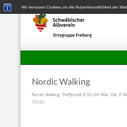
Skip
Wir benutzen Cookies um die Nutzerfreundlichkeit der We
to
content
Nordic Walking
Nordic Walking -Treffpunkt 8.30 Uhr Mai- Okt. P
75101