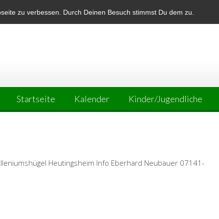
bseite zu verbessen. Durch Deinen Besuch stimmst Du dem zu.
Startseite
Kalender
Kinder/Jugendliche
 Milleniumshügel Heutingsheim Info Eberhard Neubauer 07141-