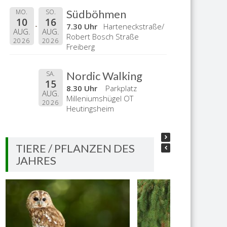
Südböhmen
MO.
SO.
10
16
7.30 Uhr
Harteneckstraße/
AUG.
AUG.
Robert Bosch Straße
2026
2026
Freiberg
Nordic Walking
SA.
15
8.30 Uhr
Parkplatz
AUG.
Milleniumshügel OT
2026
Heutingsheim
TIERE / PFLANZEN DES
JAHRES