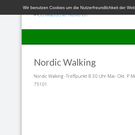
Skip
Wir benutzen Cookies um die Nutzerfreundlichkeit der We
to
content
Nordic Walking
Nordic Walking -Treffpunkt 8.30 Uhr Mai- Okt. P
75101