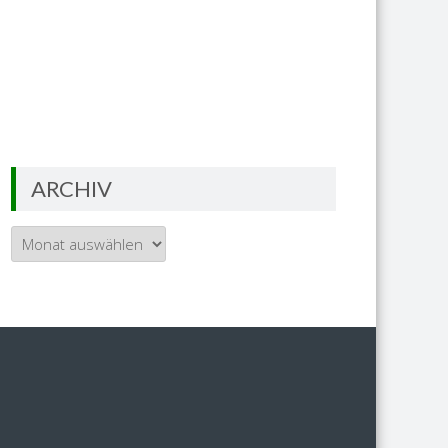
Das Johanniskraut ist die Heilpflanze
des Jahres 2019
ARCHIV
Archiv