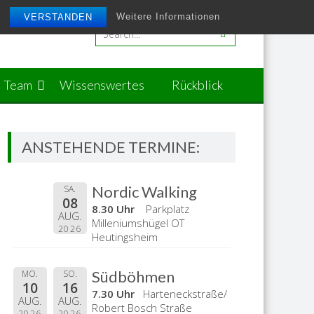
Weitere Informationen
VERSTANDEN
Team
Wissenswertes
Rückblick
ANSTEHENDE TERMINE:
Nordic Walking
SA.
08
8.30 Uhr
Parkplatz
AUG.
Milleniumshügel OT
2026
Heutingsheim
Südböhmen
MO.
SO.
10
16
7.30 Uhr
Harteneckstraße/
AUG.
AUG.
Robert Bosch Straße
2026
2026