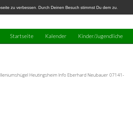
bseite zu verbessen. Durch Deinen Besuch stimmst Du dem zu.
Startseite
Kalender
Kinder/Jugendliche
 Milleniumshügel Heutingsheim Info Eberhard Neubauer 07141-