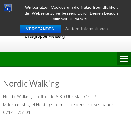
Skip
Wir benutzen Cookies um die Nutzerfreundlichkeit
to
der Webseite zu verbessen. Durch Deinen Besuch
content
stimmst Du dem zu.
Weitere Informationen
VERSTANDEN
Nordic Walking
Nordic Walking -Treffpunkt 8.30 Uhr Mai- Okt. P
Milleniumshügel Heutingsheim Info Eberhard Neubauer
07141-75101