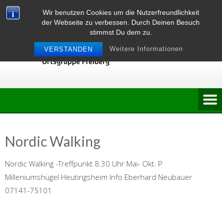
Skip
Wir benutzen Cookies um die Nutzerfreundlichkeit
to
der Webseite zu verbessen. Durch Deinen Besuch
content
stimmst Du dem zu.
Weitere Informationen
VERSTANDEN
Nordic Walking
Nordic Walking -Treffpunkt 8.30 Uhr Mai- Okt. P
Milleniumshügel Heutingsheim Info Eberhard Neubauer
07141-75101