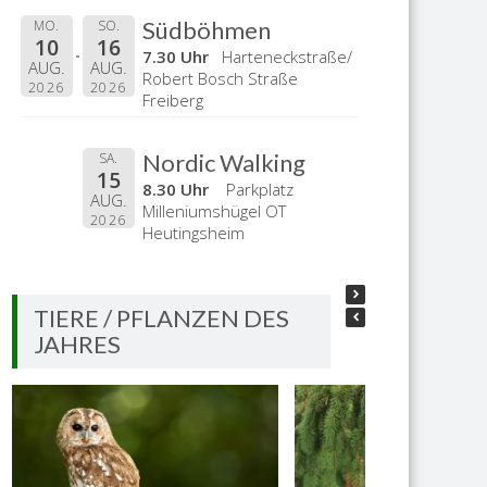
Südböhmen
MO.
SO.
10
16
7.30 Uhr
Harteneckstraße/
AUG.
AUG.
Robert Bosch Straße
2026
2026
Freiberg
Nordic Walking
SA.
15
8.30 Uhr
Parkplatz
AUG.
Milleniumshügel OT
2026
Heutingsheim
TIERE / PFLANZEN DES
JAHRES