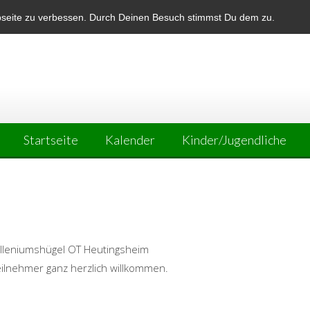
bseite zu verbessen. Durch Deinen Besuch stimmst Du dem zu.
Startseite
Kalender
Kinder/Jugendliche
illeniumshügel OT Heutingsheim
ilnehmer ganz herzlich willkommen.