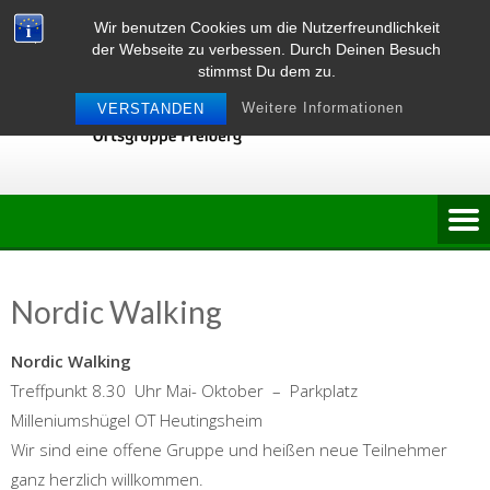
Skip
Wir benutzen Cookies um die Nutzerfreundlichkeit
to
der Webseite zu verbessen. Durch Deinen Besuch
content
stimmst Du dem zu.
Weitere Informationen
VERSTANDEN
Nordic Walking
Nordic Walking
Treffpunkt 8.30 Uhr Mai- Oktober – Parkplatz
Milleniumshügel OT Heutingsheim
Wir sind eine offene Gruppe und heißen neue Teilnehmer
ganz herzlich willkommen.