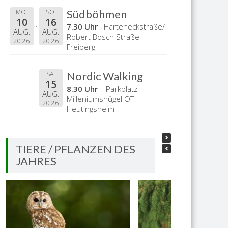
Südböhmen
MO.
SO.
10
16
7.30 Uhr
Harteneckstraße/
AUG.
AUG.
Robert Bosch Straße
2026
2026
Freiberg
Nordic Walking
SA.
15
8.30 Uhr
Parkplatz
AUG.
Milleniumshügel OT
2026
Heutingsheim
TIERE / PFLANZEN DES
JAHRES