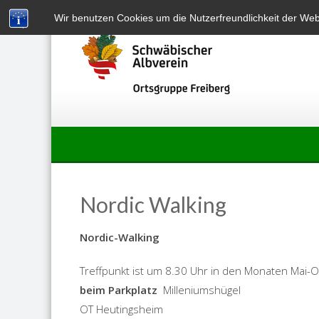
Skip
Wir benutzen Cookies um die Nutzerfreundlichkeit der We
to
content
Nordic Walking
Nordic-Walking
Treffpunkt ist um 8.30 Uhr in den Monaten Mai-
beim Parkplatz
Milleniumshügel
OT Heutingsheim