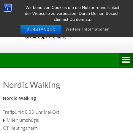
Skip
Wir benutzen Cookies um die Nutzerfreundlichkeit
to
der Webseite zu verbessen. Durch Deinen Besuch
content
stimmst Du dem zu.
Weitere Informationen
VERSTANDEN
Nordic Walking
Nordic-Walking
Treffpunkt 8.30 Uhr Mai-Okt.
P
Milleniumshügel
OT Heutingsheim