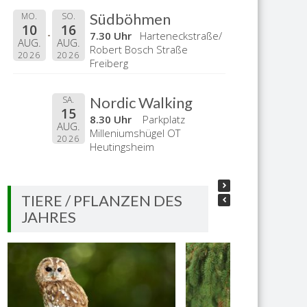
Südböhmen
MO.
SO.
10
16
7.30 Uhr
Harteneckstraße/
AUG.
AUG.
Robert Bosch Straße
2026
2026
Freiberg
Nordic Walking
SA.
15
8.30 Uhr
Parkplatz
AUG.
Milleniumshügel OT
2026
Heutingsheim
TIERE / PFLANZEN DES
JAHRES