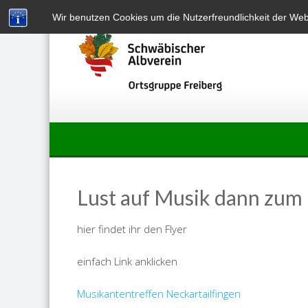
Skip
Wir benutzen Cookies um die Nutzerfreundlichkeit der We
to
content
Lust auf Musik dann zum
hier findet ihr den Flyer
einfach Link anklicken
Musikantentreffen Neckartailfingen