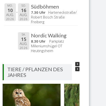
Südböhmen
MO.
SO.
10
16
7.30 Uhr
Harteneckstraße/
AUG.
AUG.
Robert Bosch Straße
2026
2026
Freiberg
Nordic Walking
SA.
15
8.30 Uhr
Parkplatz
AUG.
Milleniumshügel OT
2026
Heutingsheim
TIERE / PFLANZEN DES
JAHRES