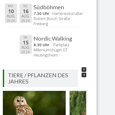
Südböhmen
MO.
SO.
10
16
7.30 Uhr
Harteneckstraße/
AUG.
AUG.
Robert Bosch Straße
2026
2026
Freiberg
Nordic Walking
SA.
15
8.30 Uhr
Parkplatz
AUG.
Milleniumshügel OT
2026
Heutingsheim
TIERE / PFLANZEN DES
JAHRES