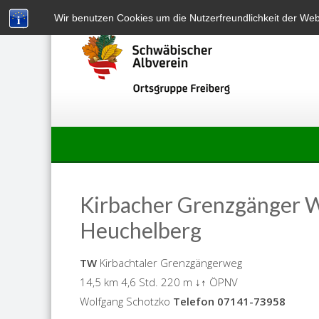
Skip
Wir benutzen Cookies um die Nutzerfreundlichkeit der We
to
content
Kirbacher Grenzgänger 
Heuchelberg
TW
Kirbachtaler Grenzgängerweg
14,5 km 4,6 Std. 220 m ↓↑ ÖPNV
Wolfgang Schotzko
Telefon 07141-73958