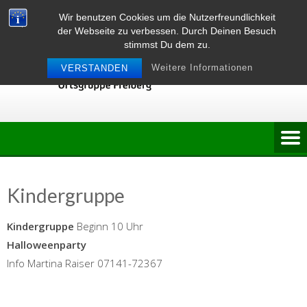
Skip
Wir benutzen Cookies um die Nutzerfreundlichkeit
to
der Webseite zu verbessen. Durch Deinen Besuch
content
stimmst Du dem zu.
Weitere Informationen
VERSTANDEN
Kindergruppe
Kindergruppe
Beginn 10 Uhr
Halloweenparty
Info Martina Raiser 07141-72367