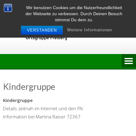
Skip
Wir benutzen Cookies um die Nutzerfreundlichkeit
to
der Webseite zu verbessen. Durch Deinen Besuch
content
stimmst Du dem zu.
Weitere Informationen
VERSTANDEN
Kindergruppe
Kindergruppe
Details zeitnah im Internet und den FN
Information bei Martina Raiser 72367