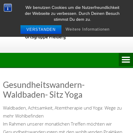
Skip
Wir benutzen Cookies um die Nutzerfreundlichkeit
to
der Webseite zu verbessen. Durch Deinen Besuch
content
stimmst Du dem zu.
Weitere Informationen
VERSTANDEN
Gesundheitswandern-
Waldbaden- Sitz Yoga
Waldbaden, Achtsamkeit, Atemtherapie und Yoga: Wege zu
mehr Wohlbefinden
Im Rahmen unserer monatlichen Treffen möchten wir
Gesundheitswanderungen mit den wohltuenden Praktiken