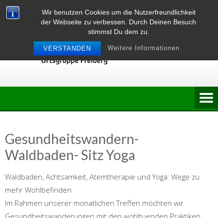
Skip
Wir benutzen Cookies um die Nutzerfreundlichkeit
to
der Webseite zu verbessen. Durch Deinen Besuch
content
stimmst Du dem zu.
Weitere Informationen
VERSTANDEN
Gesundheitswandern-
Waldbaden- Sitz Yoga
Waldbaden, Achtsamkeit, Atemtherapie und Yoga: Wege zu
mehr Wohlbefinden
Im Rahmen unserer monatlichen Treffen möchten wir
Gesundheitswanderungen mit den wohltuenden Praktiken