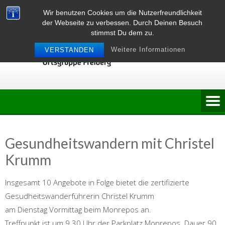
Skip
Wir benutzen Cookies um die Nutzerfreundlichkeit
to
der Webseite zu verbessen. Durch Deinen Besuch
content
stimmst Du dem zu.
Weitere Informationen
VERSTANDEN
Gesundheitswandern mit Christel
Krumm
Insgesamt 10 Angebote in Folge bietet die zertifizierte
Gesudheitswanderführerin Christel Krumm
am Dienstag Vormittag beim Monrepos an.
Treffpunkt ist um 9.30 Uhr der Parkplatz Monrepos. Dauer 90