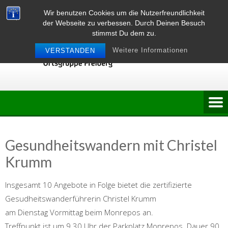
Skip
Wir benutzen Cookies um die Nutzerfreundlichkeit
to
der Webseite zu verbessen. Durch Deinen Besuch
content
stimmst Du dem zu.
Weitere Informationen
VERSTANDEN
Gesundheitswandern mit Christel
Krumm
Insgesamt 10 Angebote in Folge bietet die zertifizierte
Gesudheitswanderführerin Christel Krumm
am Dienstag Vormittag beim Monrepos an.
Treffpunkt ist um 9.30 Uhr der Parkplatz Monrepos. Dauer 90