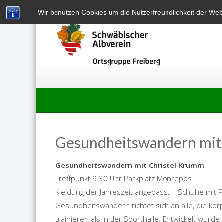
Skip
Wir benutzen Cookies um die Nutzerfreundlichkeit der We
to
content
Gesundheitswandern mit
Gesundheitswandern mit Christel Krumm
Treffpunkt 9.30 Uhr Parkplatz Monrepos
Kleidung der Jahreszeit angepasst – Schuhe mit 
Gesundheitswandern richtet sich an alle, die körp
trainieren als in der Sporthalle. Entwickelt wu