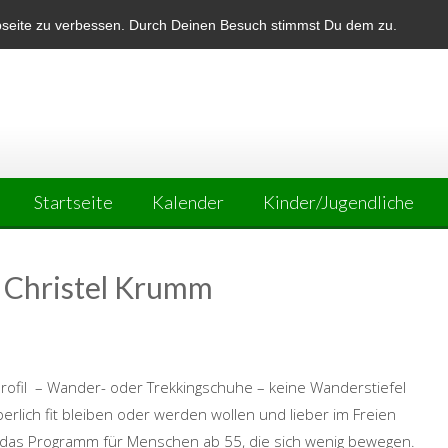
bseite zu verbessen. Durch Deinen Besuch stimmst Du dem zu.
Startseite
Kalender
Kinder/Jugendliche
 Christel Krumm
Profil – Wander- oder Trekkingschuhe – keine Wanderstiefel
erlich fit bleiben oder werden wollen und lieber im Freien
rde das Programm für Menschen ab 55, die sich wenig bewegen.