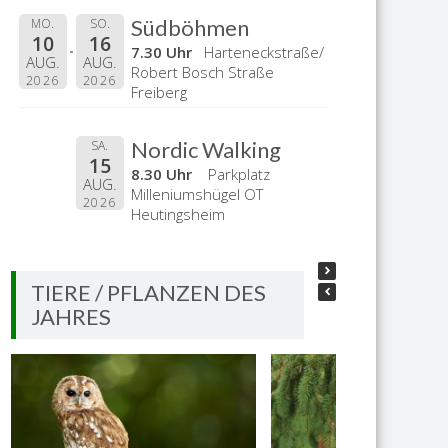
Südböhmen
MO.
SO.
10
16
7.30 Uhr
Harteneckstraße/
AUG.
AUG.
Robert Bosch Straße
2026
2026
Freiberg
Nordic Walking
SA.
15
8.30 Uhr
Parkplatz
AUG.
Milleniumshügel OT
2026
Heutingsheim
TIERE / PFLANZEN DES
JAHRES