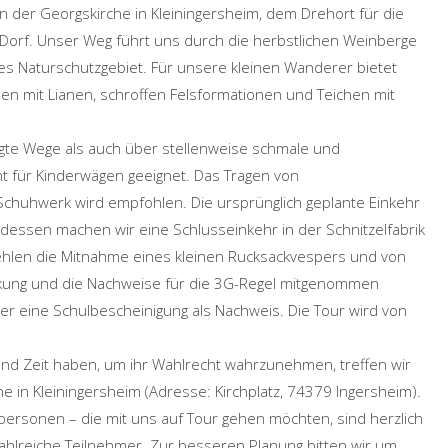
n der Georgskirche in Kleiningersheim, dem Drehort für die
 Dorf. Unser Weg führt uns durch die herbstlichen Weinberge
es Naturschutzgebiet. Für unsere kleinen Wanderer bietet
en mit Lianen, schroffen Felsformationen und Teichen mit
igte Wege als auch über stellenweise schmale und
t für Kinderwägen geeignet. Das Tragen von
Schuhwerk wird empfohlen. Die ursprünglich geplante Einkehr
ttdessen machen wir eine Schlusseinkehr in der Schnitzelfabrik
fehlen die Mitnahme eines kleinen Rucksackvespers und von
ung und die Nachweise für die 3G-Regel mitgenommen
er eine Schulbescheinigung als Nachweis. Die Tour wird von
nd Zeit haben, um ihr Wahlrecht wahrzunehmen, treffen wir
e in Kleiningersheim (Adresse: Kirchplatz, 74379 Ingersheim).
personen – die mit uns auf Tour gehen möchten, sind herzlich
zahlreiche Teilnehmer. Zur besseren Planung bitten wir um