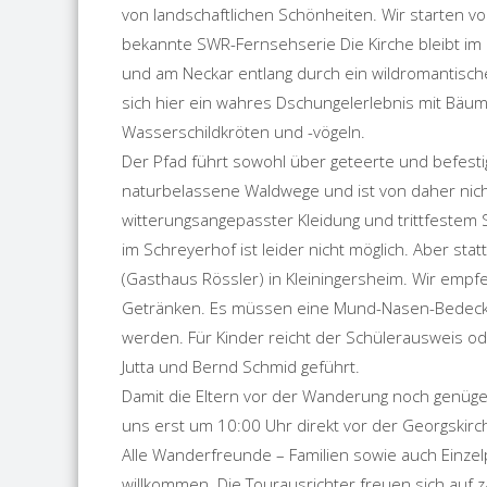
von landschaftlichen Schönheiten. Wir starten vo
bekannte SWR-Fernsehserie Die Kirche bleibt im
und am Neckar entlang durch ein wildromantisch
sich hier ein wahres Dschungelerlebnis mit Bäum
Wasserschildkröten und -vögeln.
Der Pfad führt sowohl über geteerte und befest
naturbelassene Waldwege und ist von daher nich
witterungsangepasster Kleidung und trittfestem 
im Schreyerhof ist leider nicht möglich. Aber sta
(Gasthaus Rössler) in Kleiningersheim. Wir emp
Getränken. Es müssen eine Mund-Nasen-Bedeck
werden. Für Kinder reicht der Schülerausweis od
Jutta und Bernd Schmid geführt.
Damit die Eltern vor der Wanderung noch genüge
uns erst um 10:00 Uhr direkt vor der Georgskirch
Alle Wanderfreunde – Familien sowie auch Einzel
willkommen. Die Tourausrichter freuen sich auf 