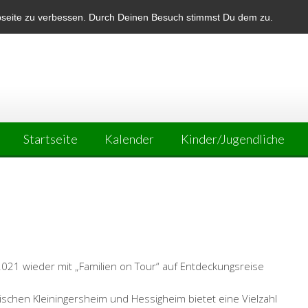
bseite zu verbessen. Durch Deinen Besuch stimmst Du dem zu.
Startseite
Kalender
Kinder/Jugendliche
021 wieder mit „Familien on Tour“ auf Entdeckungsreise
schen Kleiningersheim und Hessigheim bietet eine Vielzahl