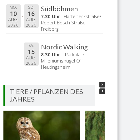
Südböhmen
MO.
SO.
10
16
7.30 Uhr
Harteneckstraße/
AUG.
AUG.
Robert Bosch Straße
2026
2026
Freiberg
Nordic Walking
SA.
15
8.30 Uhr
Parkplatz
AUG.
Milleniumshügel OT
2026
Heutingsheim
TIERE / PFLANZEN DES
JAHRES