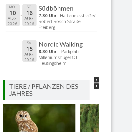
Südböhmen
MO.
SO.
10
16
7.30 Uhr
Harteneckstraße/
AUG.
AUG.
Robert Bosch Straße
2026
2026
Freiberg
Nordic Walking
SA.
15
8.30 Uhr
Parkplatz
AUG.
Milleniumshügel OT
2026
Heutingsheim
TIERE / PFLANZEN DES
JAHRES