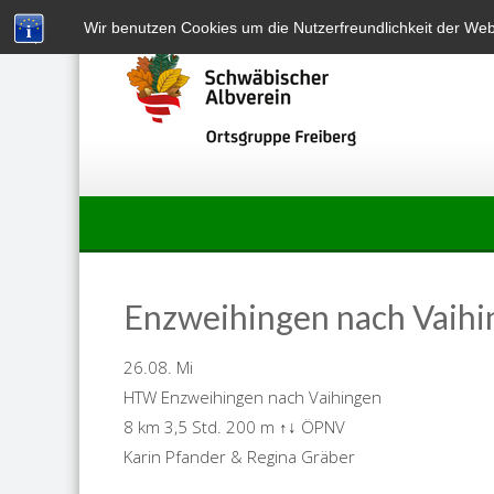
Skip
Wir benutzen Cookies um die Nutzerfreundlichkeit der We
to
content
Enzweihingen nach Vaihi
26.08. Mi
HTW Enzweihingen nach Vaihingen
8 km 3,5 Std. 200 m ↑↓ ÖPNV
Karin Pfander & Regina Gräber