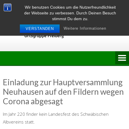
Skip
Wir benutzen Cookies um die Nutzerfreundlichkeit
to
der Webseite zu verbessen. Durch Deinen Besuch
content
stimmst Du dem zu.
Weitere Informationen
VERSTANDEN
Einladung zur Hauptversammlung
Neuhausen auf den Fildern wegen
Corona abgesagt
Im Jahr 220 finder kein Landesfest des Schwäbischen
Albvereins statt.