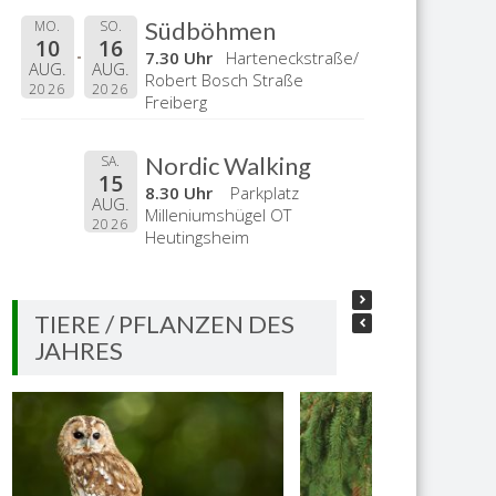
Südböhmen
MO.
SO.
10
16
7.30 Uhr
Harteneckstraße/
AUG.
AUG.
Robert Bosch Straße
2026
2026
Freiberg
Nordic Walking
SA.
15
8.30 Uhr
Parkplatz
AUG.
Milleniumshügel OT
2026
Heutingsheim
TIERE / PFLANZEN DES
JAHRES