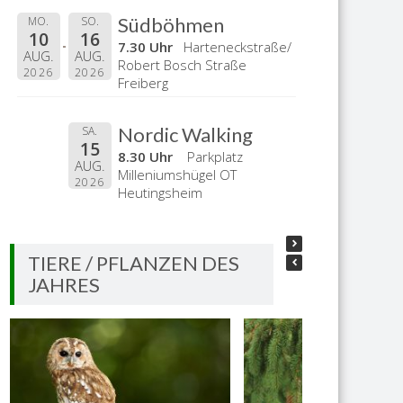
Südböhmen
MO.
SO.
10
16
7.30 Uhr
Harteneckstraße/
AUG.
AUG.
Robert Bosch Straße
2026
2026
Freiberg
Nordic Walking
SA.
15
8.30 Uhr
Parkplatz
AUG.
Milleniumshügel OT
2026
Heutingsheim
TIERE / PFLANZEN DES
JAHRES