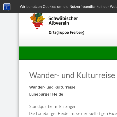
Skip
Wir benutzen Cookies um die Nutzerfreundlichkeit der We
to
content
Wander- und Kulturreise
Wander- und Kulturreise
Lüneburger Heide
Standquartier in Bispingen
Die Lüneburger Heide mit seinen vielfältigen Fac