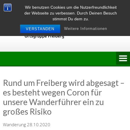
Skip
Wir benutzen Cookies um die Nutzerfreundlichkeit
to
der Webseite zu verbessen. Durch Deinen Besuch
content
stimmst Du dem zu.
Weitere Informationen
VERSTANDEN
Rund um Freiberg wird abgesagt –
es besteht wegen Coron für
unsere Wanderführer ein zu
großes Risiko
Wanderung 28.10.2020